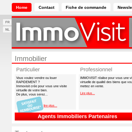
Home
Contact
Fiche de commande
Newsle
FR
NL
Immobilier
Particulier
Professionnel
Vous voulez vendre ou louer
IMMOVISIT réalise pour vous une vi
RAPIDEMENT ?
virtuelle de qualité des biens que vo
Immovisit crée pour vous une visite
mettez en vente.
virtuelle de votre bien.
Lire plus...
De plus, vous serez...
lire plus...
Agents Immobiliers Partenaires