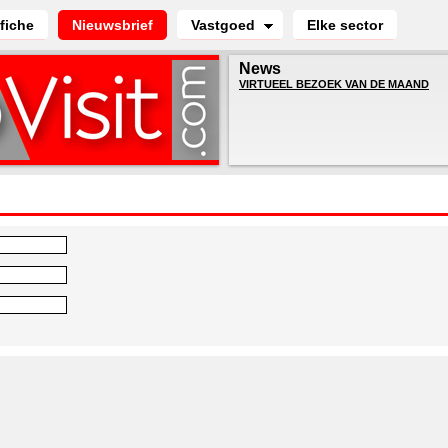
fiche
Nieuwsbrief
Vastgoed
Elke sector
News
VIRTUEEL BEZOEK VAN DE MAAND