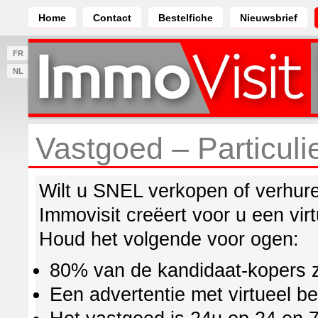
Home
Contact
Bestelfiche
Nieuwsbrief
FR
NL
Vastgoed – Particuli
Wilt u SNEL verkopen of verhur
Immovisit creëert voor u een vir
Houd het volgende voor ogen:
80% van de kandidaat-kopers zo
Een advertentie met virtueel b